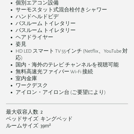
個別エアコン設備
サーモスタット式混合栓付きシャワー
ハンドヘルドビデ
バスルーム トイレタリー
バスルーム トイレタリー
ヘアドライヤー
姿見
HD LED スマート TV 55インチ (Netflix、YouTube 対
応)
国内・海外のテレビ チャンネルを視聴可能
無料高速光ファイバー Wi-Fi 接続
室内金庫
ワークデスク
アイロン・アイロン台 (ご要望により)
English
最大収容人数:
2
ベッドサイズ:
キングベッド
简体中文
ルームサイズ:
39m²