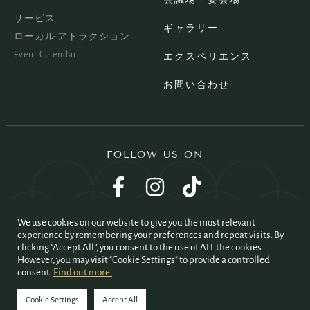
サービス
ギャラリー
ローカル アトラクション
Event Calendar
エクスペリエンス
お問い合わせ
FOLLOW US ON
We use cookies on our website to give you the most relevant
experience by remembering your preferences and repeat visits. By
clicking “Accept All”, you consent to the use of ALL the cookies.
However, you may visit "Cookie Settings" to provide a controlled
consent.
Find out more.
©2026 All rights reserved. Owned & Managed by Kingston Hotels Group.
Cookie Settings
Accept All