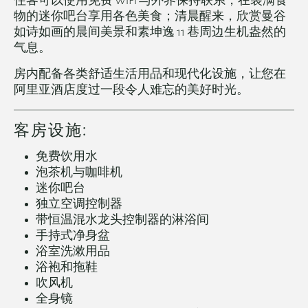
住客可以使用免费 WiFi 与外界保持联系，在装满食
物的迷你吧台享用各色美食；清晨醒来，欣赏曼谷
如诗如画的晨间美景和素坤逸 11 巷周边生机盎然的
气息。
房内配备各类舒适生活用品和现代化设施，让您在
阿里亚酒店度过一段令人难忘的美好时光。
客房设施:
免费饮用水
泡茶机与咖啡机
迷你吧台
独立空调控制器
带恒温混水龙头控制器的淋浴间
手持式净身盆
浴室洗漱用品
浴袍和拖鞋
吹风机
全身镜