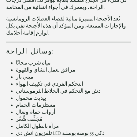
كل شيء في الجناح مصمم بعناية ليوفر لك أقصى درجات
الراحة، ويغمرك في أجواء انتقائية من الفخامة.
تُعد الأجنحة المميزة مثالية لقضاء العطلات الرومانسية
والإجازات الممتعة، ومن المؤكد أن هذه الأجنحة تفي بكل
لوازم إقامة أحلامك.
وسائل الراحة:
مياه شرب مجانًا
مرافق لعمل الشاي والقهوة
ميني بار
التحكم الفردي في تكييف الهواء
دش مع التحكم في الخلاط الثرموستاتي
بيديت محمول
مستلزمات الحمام
أرواب حمام ونعال
مُجَفِّف شَّعْر
مرآة بالطول الكامل
تلفزيون اتش دي LED ذكي 55 بوصة بوصلة