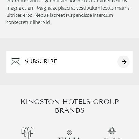
interdum varius. Eget nullam non nisi est sit amet facilisis
magna etiam. Magna ac placerat vestibulum lectus mauris
ultrices eros. Neque laoreet suspendisse interdum
consectetur libero id.
English
Alternative:
简体中文
日本語
KINGSTON HOTELS GROUP
BRANDS
한국어
العربية