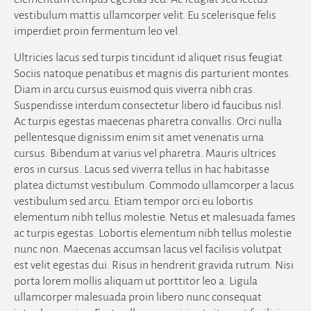
vestibulum mattis ullamcorper velit. Eu scelerisque felis
imperdiet proin fermentum leo vel.
Ultricies lacus sed turpis tincidunt id aliquet risus feugiat.
Sociis natoque penatibus et magnis dis parturient montes.
Diam in arcu cursus euismod quis viverra nibh cras.
Suspendisse interdum consectetur libero id faucibus nisl.
Ac turpis egestas maecenas pharetra convallis. Orci nulla
pellentesque dignissim enim sit amet venenatis urna
cursus. Bibendum at varius vel pharetra. Mauris ultrices
eros in cursus. Lacus sed viverra tellus in hac habitasse
platea dictumst vestibulum. Commodo ullamcorper a lacus
vestibulum sed arcu. Etiam tempor orci eu lobortis
elementum nibh tellus molestie. Netus et malesuada fames
ac turpis egestas. Lobortis elementum nibh tellus molestie
nunc non. Maecenas accumsan lacus vel facilisis volutpat
est velit egestas dui. Risus in hendrerit gravida rutrum. Nisi
porta lorem mollis aliquam ut porttitor leo a. Ligula
ullamcorper malesuada proin libero nunc consequat